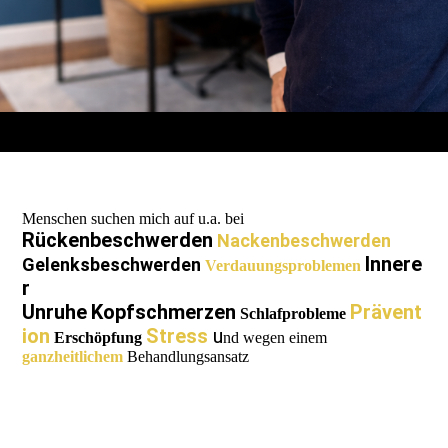
Menschen suchen mich auf u.a. bei
Rückenbeschwerden
Nackenbeschwerden
Innere
Gelenksbeschwerden
Verdauungsproblemen
r
Unruhe
Kopfschmerzen
Prävent
Schlafprobleme
ion
Stress
u
Erschöpfung
nd wegen einem
ganzheitlichem
Behandlungsansatz