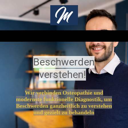
Beschwerden
verstehen!
Wir verbinden Osteopathie und
modernste funktionelle Diagnostik, um
Beschwerden ganzheitlich zu verstehen
und gezielt zu behandeln